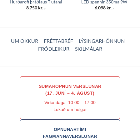
Hurðarofi þráðlaus T utaná
LED spennir 350ma 9W
8.750
kr.
6.098
kr.
.-
.-
UM OKKUR
FRÉTTABRÉF
LÝSINGARHÖNNUN
FRÓÐLEIKUR
SKILMÁLAR
SUMAROPNUN VERSLUNAR
(17. JÚNÍ – 4. ÁGÚST)
Virka daga: 10:00 – 17:00
Lokað um helgar
OPNUNARTÍMI
FAGMANNAVERSLUNAR