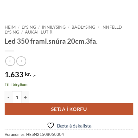
HEIM
/
LÝSING
/
INNILÝSING
/
BAÐLÝSING
/
INNFELLD
LÝSING
/
AUKAHLUTIR
Led 350 framl.snúra 20cm.3fa.
1.633
kr.
.-
Til í birgðum
Led 350 framl.snúra 20cm.3fa. quantity
SETJA Í KÖRFU
Bæta á óskalista
Vörunúmer:
HESN21508050304