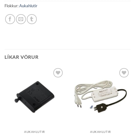
Flokkur:
Aukahlutir
LÍKAR VÖRUR
Bæta á
Bæta á
óskalista
óskalista
AUKAHLUTIR
AUKAHLUTIR