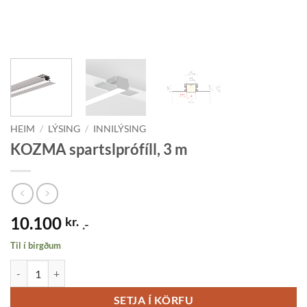
HEIM
/
LÝSING
/
INNILÝSING
KOZMA spartslprófíll, 3 m
10.100
kr.
.-
Til í birgðum
KOZMA spartslprófíll, 3 m quantity
SETJA Í KÖRFU