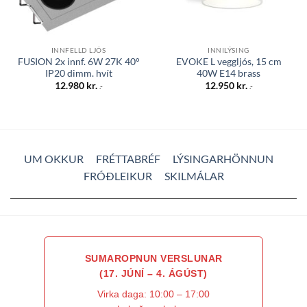
INNFELLD LJÓS
INNILÝSING
FUSION 2x innf. 6W 27K 40°
EVOKE L veggljós, 15 cm
IP20 dimm. hvít
40W E14 brass
12.980
kr.
12.950
kr.
.-
.-
UM OKKUR
FRÉTTABRÉF
LÝSINGARHÖNNUN
FRÓÐLEIKUR
SKILMÁLAR
SUMAROPNUN VERSLUNAR
(17. JÚNÍ – 4. ÁGÚST)
Virka daga: 10:00 – 17:00