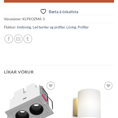
Bæta á óskalista
Vörunúmer:
KLPKOZMA-3
Flokkar:
Innilýsing
,
Led borðar og prófílar
,
Lýsing
,
Prófílar
LÍKAR VÖRUR
Bæta á
Bæta á
óskalista
óskalista