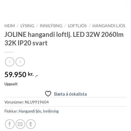
HEIM
/
LÝSING
/
INNILÝSING
/
LOFTLJÓS
/
HANGANDI LJÓS
JOLINE hangandi loftlj. LED 32W 2060lm
32K IP20 svart
59.950
kr.
.-
Uppselt
Bæta á óskalista
Vörunúmer:
NLU9919604
Flokkar:
Hangandi ljós
,
Innilýsing