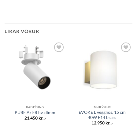
LÍKAR VÖRUR
Bæta á
Bæta á
óskalista
óskalista
BAÐLÝSING
INNILÝSING
EVOKE L veggljós, 15 cm
PURE Art-R hv. dimm
40W E14 brass
21.450
kr.
.-
12.950
kr.
.-