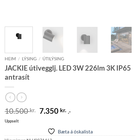
HEIM
/
LÝSING
/
ÚTILÝSING
JACKIE útivegglj. LED 3W 226lm 3K IP65
antrasít
Original
Current
10.500
7.350
kr.
kr.
.-
price
price
Uppselt
was:
is:
Bæta á óskalista
10.500 kr..
7.350 kr..