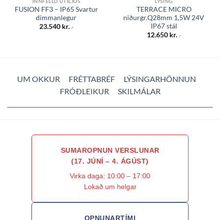
INNFELLD ÚTILJÓS
LÝSING
FUSION FF3 – IP65 Svartur
TERRACE MICRO
dimmanlegur
niðurgr.Q28mm 1,5W 24V
IP67 stál
23.540
kr.
.-
12.650
kr.
.-
UM OKKUR
FRÉTTABRÉF
LÝSINGARHÖNNUN
FRÓÐLEIKUR
SKILMÁLAR
SUMAROPNUN VERSLUNAR
(17. JÚNÍ – 4. ÁGÚST)
Virka daga: 10:00 – 17:00
Lokað um helgar
OPNUNARTÍMI