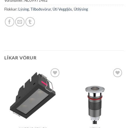
Vörunúmer:
NLU9971462
Flokkar:
Lýsing
,
Tilboðsvörur
,
Úti Veggljós
,
Útilýsing
LÍKAR VÖRUR
Bæta á
Bæta á
óskalista
óskalista