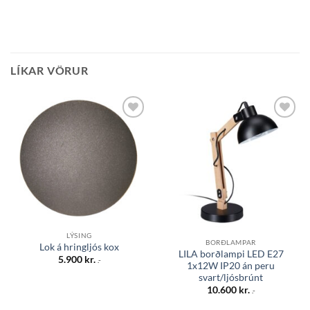
LÍKAR VÖRUR
Bæta á
Bæta á
óskalista
óskalista
LÝSING
BORÐLAMPAR
Lok á hringljós kox
LILA borðlampi LED E27
5.900
kr.
.-
1x12W IP20 án peru
svart/ljósbrúnt
10.600
kr.
.-