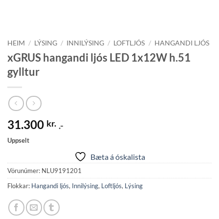
HEIM
/
LÝSING
/
INNILÝSING
/
LOFTLJÓS
/
HANGANDI LJÓS
xGRUS hangandi ljós LED 1x12W h.51
gylltur
31.300
kr.
.-
Uppselt
Bæta á óskalista
Vörunúmer:
NLU9191201
Flokkar:
Hangandi ljós
,
Innilýsing
,
Loftljós
,
Lýsing