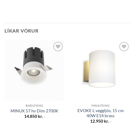
LÍKAR VÖRUR
Bæta á
Bæta á
óskalista
óskalista
BAÐLÝSING
INNILÝSING
EVOKE L veggljós, 15 cm
MINUX 57 hv Dim 2700K
40W E14 brass
14.850
kr.
.-
12.950
kr.
.-