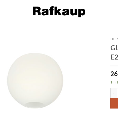
HEI
GL
Bæta á
E2
óskalista
26
Til í
GLOB