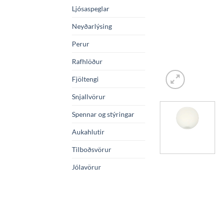
Ljósaspeglar
Neyðarlýsing
Perur
Rafhlöður
Fjöltengi
Snjallvörur
Spennar og stýringar
Aukahlutir
Tilboðsvörur
Jólavörur