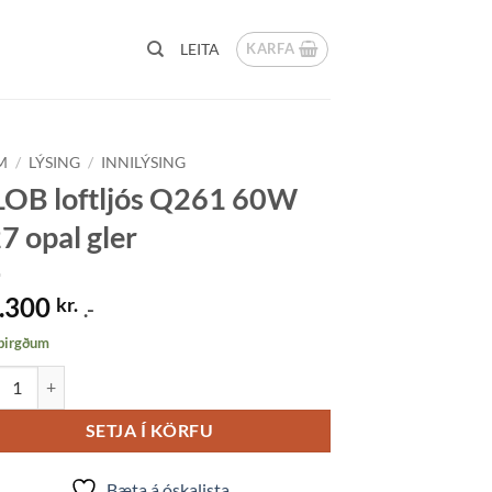
KARFA
LEITA
M
/
LÝSING
/
INNILÝSING
OB loftljós Q261 60W
7 opal gler
.300
kr.
.-
 birgðum
 loftljós Q261 60W E27 opal gler quantity
SETJA Í KÖRFU
Bæta á óskalista