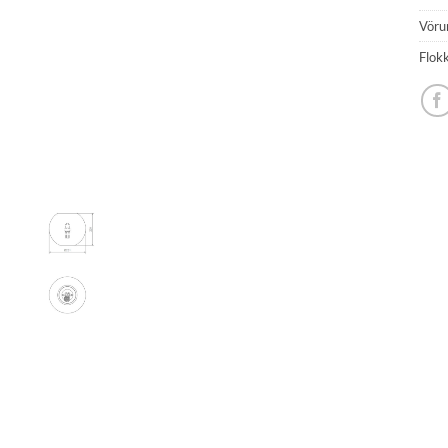
Vöru
Flok