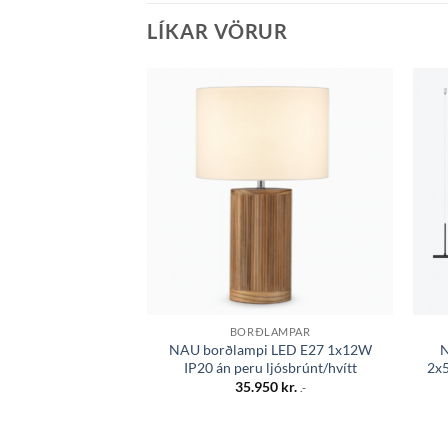
LÍKAR VÖRUR
Bæta á
óskalista
BORÐLAMPAR
NAU borðlampi LED E27 1x12W
N
IP20 án peru ljósbrúnt/hvítt
2x
35.950
kr.
.-