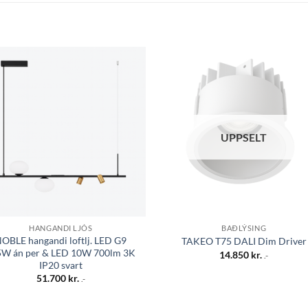
Bæta á
Bæta
óskalista
óskali
UPPSELT
HANGANDI LJÓS
BAÐLÝSING
OBLE hangandi loftlj. LED G9
TAKEO T75 DALI Dim Driver
5W án per & LED 10W 700lm 3K
14.850
kr.
.-
IP20 svart
51.700
kr.
.-