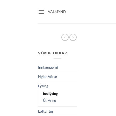
Skip
to
VALMYND
content
VÖRUFLOKKAR
Innlagnaefni
Nýjar Vörur
Lýsing
Innilýsing
Útilýsing
Loftviftur