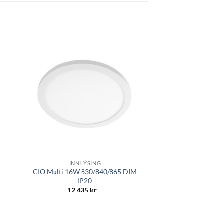
 á
Bæta á
sta
óskalista
INNILÝSING
INNFELL
CIO Multi 16W 830/840/865 DIM
Fusion FF5 15
IP20
300
12.435
kr.
23.55
.-