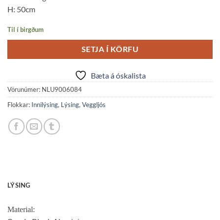
H: 50cm
Til í birgðum
SETJA Í KÖRFU
Bæta á óskalista
Vörunúmer:
NLU9006084
Flokkar:
Innilýsing
,
Lýsing
,
Veggljós
LÝSING
Material: