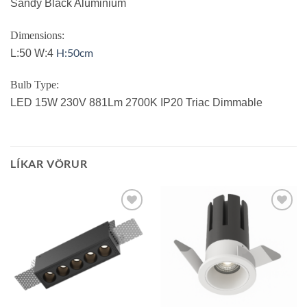
Sandy Black Aluminium
Dimensions:
H:50cm
L:50 W:4
Bulb Type:
LED 15W 230V 881Lm 2700K IP20 Triac Dimmable
LÍKAR VÖRUR
Bæta á
Bæta á
óskalista
óskalista