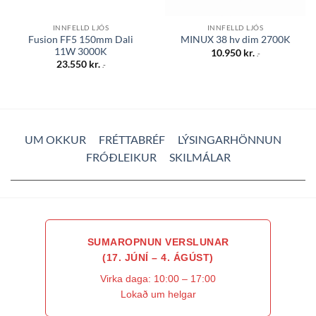
INNFELLD LJÓS
INNFELLD LJÓS
Fusion FF5 150mm Dali
MINUX 38 hv dim 2700K
11W 3000K
10.950
kr.
.-
23.550
kr.
.-
UM OKKUR
FRÉTTABRÉF
LÝSINGARHÖNNUN
FRÓÐLEIKUR
SKILMÁLAR
SUMAROPNUN VERSLUNAR
(17. JÚNÍ – 4. ÁGÚST)
Virka daga: 10:00 – 17:00
Lokað um helgar