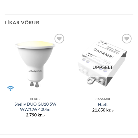
LÍKAR VÖRUR
Bæta á
Bæta á
óskalista
óskalista
UPPSELT
PERUR
CASAMBI
Shelly DUO GU10 5W
Hætt
WW/CW 400lm
21.650
kr.
.-
2.790
kr.
.-