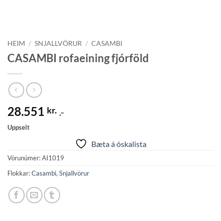
HEIM
/
SNJALLVÖRUR
/
CASAMBI
CASAMBI rofaeining fjórföld
28.551
kr.
.-
Uppselt
Bæta á óskalista
Vörunúmer:
AI1019
Flokkar:
Casambi
,
Snjallvörur