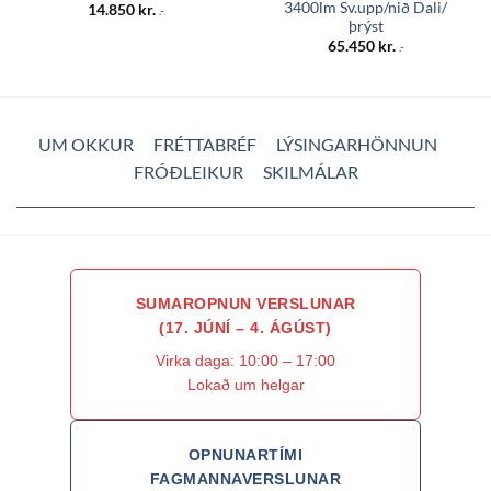
3400lm Sv.upp/nið Dali/
14.850
kr.
.-
þrýst
65.450
kr.
.-
UM OKKUR
FRÉTTABRÉF
LÝSINGARHÖNNUN
FRÓÐLEIKUR
SKILMÁLAR
SUMAROPNUN VERSLUNAR
(17. JÚNÍ – 4. ÁGÚST)
Virka daga: 10:00 – 17:00
Lokað um helgar
OPNUNARTÍMI
FAGMANNAVERSLUNAR