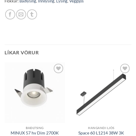
Flokkar:
Baðlýsing
,
Innilýsing
,
Lýsing
,
Veggljós
LÍKAR VÖRUR
Bæta á
Bæta á
óskalista
óskalista
BAÐLÝSING
HANGANDI LJÓS
Space 60 L1214 38W 3K
MINUX 57 hv Dim 2700K