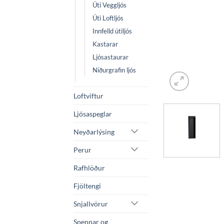
Úti Veggljós
Úti Loftljós
Innfelld útiljós
Kastarar
Ljósastaurar
Niðurgrafin ljós
Loftviftur
Ljósaspeglar
Neyðarlýsing
Perur
Rafhlöður
Fjöltengi
Snjallvörur
Spennar og