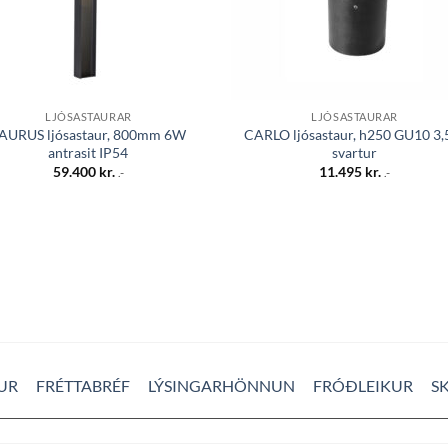
LJÓSASTAURAR
LJÓSASTAURAR
AURUS ljósastaur, 800mm 6W
CARLO ljósastaur, h250 GU10 3
antrasit IP54
svartur
59.400
kr.
11.495
kr.
.-
.-
UR
FRÉTTABRÉF
LÝSINGARHÖNNUN
FRÓÐLEIKUR
S