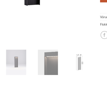
Vöru
Flok