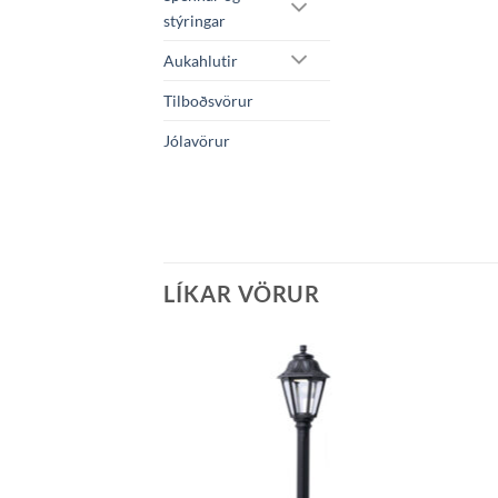
stýringar
Aukahlutir
Tilboðsvörur
Jólavörur
LÍKAR VÖRUR
Bæta á
Bæta á
óskalista
óskalista