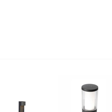
Bæta á
Bæta
óskalista
óskali