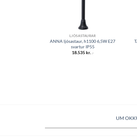
STAURAR
LJÓSASTAURAR
C LED 9W 3K IP54
ANNA ljósastaur, h1100 6,5W E27
T
artur
svartur IP55
Original
Current
16.765
kr.
18.535
kr.
.-
.-
price
price
was:
is:
23.950 kr..
16.765 kr..
UM OKK