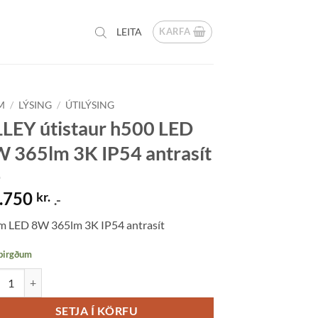
KARFA
LEITA
M
/
LÝSING
/
ÚTILÝSING
LEY útistaur h500 LED
 365lm 3K IP54 antrasít
.750
kr.
.-
m LED 8W 365lm 3K IP54 antrasít
 birgðum
Y útistaur h500 LED 8W 365lm 3K IP54 antrasít quantity
SETJA Í KÖRFU