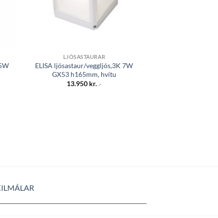
LJÓSASTAURAR
,5W
ELISA ljósastaur/veggljós,3K 7W
GX53 h165mm, hvítu
13.950
kr.
.-
KILMÁLAR