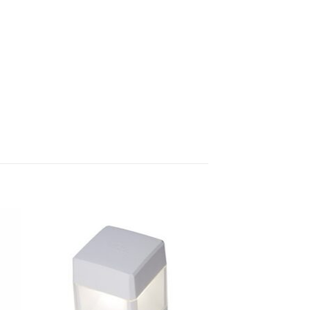
 á
Bæta á
sta
óskalista