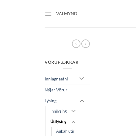
Skip
to
VALMYND
content
VÖRUFLOKKAR
Innlagnaefni
Nýjar Vörur
Lýsing
Innilýsing
Útilýsing
Aukahlutir