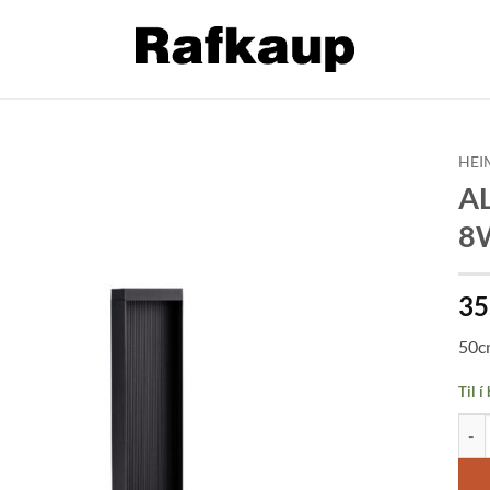
HEI
AL
Bæta á
8W
óskalista
35
50c
Til í
ALLE