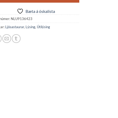
Bæta á óskalista
númer:
NLU9136423
kar:
Ljósastaurar
,
Lýsing
,
Útilýsing