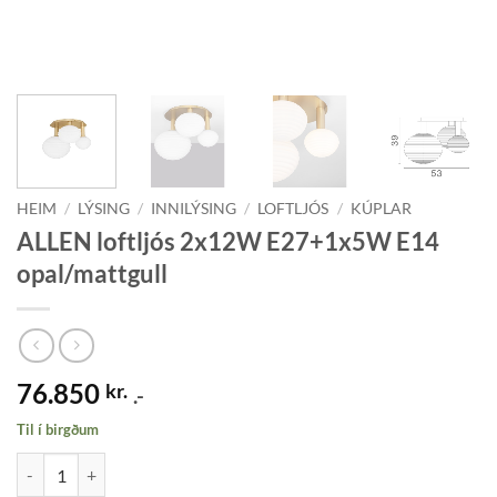
HEIM
/
LÝSING
/
INNILÝSING
/
LOFTLJÓS
/
KÚPLAR
ALLEN loftljós 2x12W E27+1x5W E14
opal/mattgull
76.850
kr.
.-
Til í birgðum
ALLEN loftljós 2x12W E27+1x5W E14 opal/mattgull quantity