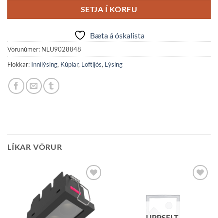
SETJA Í KÖRFU
Bæta á óskalista
Vörunúmer:
NLU9028848
Flokkar:
Innilýsing
,
Kúplar
,
Loftljós
,
Lýsing
LÍKAR VÖRUR
Bæta á
Bæta á
óskalista
óskalista
UPPSELT