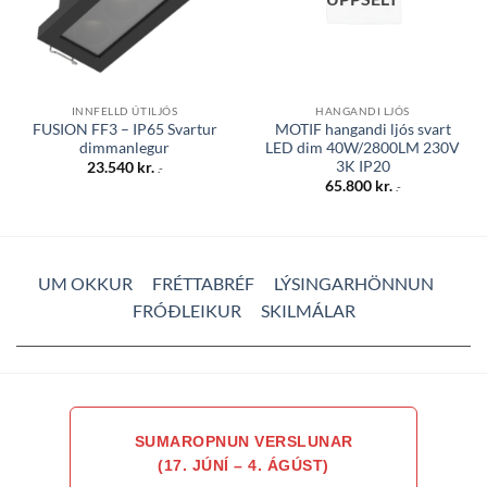
INNFELLD ÚTILJÓS
HANGANDI LJÓS
FUSION FF3 – IP65 Svartur
MOTIF hangandi ljós svart
dimmanlegur
LED dim 40W/2800LM 230V
3K IP20
23.540
kr.
.-
65.800
kr.
.-
UM OKKUR
FRÉTTABRÉF
LÝSINGARHÖNNUN
FRÓÐLEIKUR
SKILMÁLAR
SUMAROPNUN VERSLUNAR
(17. JÚNÍ – 4. ÁGÚST)