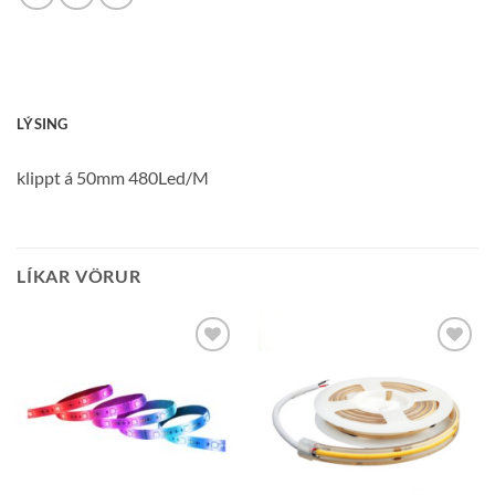
LÝSING
klippt á 50mm 480Led/M
LÍKAR VÖRUR
Bæta á
Bæta á
óskalista
óskalista