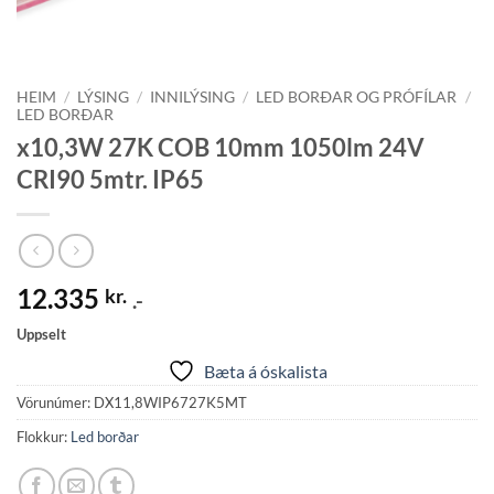
HEIM
/
LÝSING
/
INNILÝSING
/
LED BORÐAR OG PRÓFÍLAR
/
LED BORÐAR
x10,3W 27K COB 10mm 1050lm 24V
CRI90 5mtr. IP65
12.335
kr.
.-
Uppselt
Bæta á óskalista
Vörunúmer:
DX11,8WIP6727K5MT
Flokkur:
Led borðar