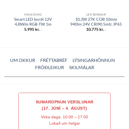
INNILÝSING
LED BORÐAR
Smart LED borði 12V
10,3W 27K COB 10mm
4,8W/m RGB-TW 1m
940lm 24V CRI90 5mtr. IP65
5.995
kr.
10.775
kr.
.-
.-
UM OKKUR
FRÉTTABRÉF
LÝSINGARHÖNNUN
FRÓÐLEIKUR
SKILMÁLAR
SUMAROPNUN VERSLUNAR
(17. JÚNÍ – 4. ÁGÚST)
Virka daga: 10:00 – 17:00
Lokað um helgar